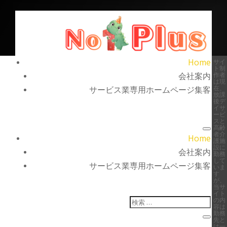
Home
サイ
ト制
会社案内
作者
は現
在、
サービス業専用ホームページ集客
放課
後デ
イサ
ービ
スと
高齢
者介
Home
護施
設に
会社案内
勤務
して
サービス業専用ホームページ集客
いま
す
が、
当サ
イト
の内
容は
勤務
先と
は一