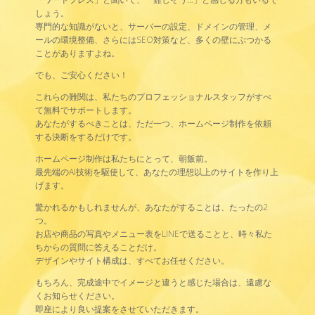
しょう。
専門的な知識がないと、サーバーの設定、ドメインの管理、メ
ールの環境整備、さらにはSEO対策など、多くの壁にぶつかる
ことがありますよね。
でも、ご安心ください！
これらの難関は、私たちのプロフェッショナルスタッフがすべ
て無料でサポートします。
あなたがするべきことは、ただ一つ、ホームページ制作を依頼
する決断をするだけです。
ホームページ制作は私たちにとって、朝飯前。
最先端のAI技術を駆使して、あなたの理想以上のサイトを作り上
げます。
驚かれるかもしれませんが、あなたがすることは、たったの2
つ。
お店や商品の写真やメニュー表をLINEで送ることと、時々私た
ちからの質問に答えることだけ。
デザインやサイト構成は、すべてお任せください。
もちろん、完成途中でイメージと違うと感じた場合は、遠慮な
くお知らせください。
即座により良い提案をさせていただきます。