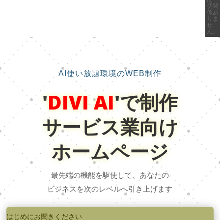
切関
係あ
りま
せ
ん。
AI使い放題環境のWEB制作
'
DIVI AI
'で制作
サービス業向け
ホームページ
最先端の機能を駆使して、あなたの
ビジネスを次のレベルへ引き上げます
はじめにお聞きください
音