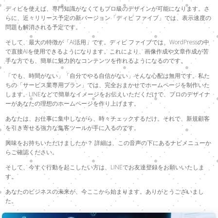
ディビを使えば、専門知識がなくてもプロ級のデザインが可能になります。さ
らに、近々リリース予定の新バージョン「ディビ ファイブ」では、表示速度の
問題も解消される予定です。
そして、最大の特徴が「AI活用」です。ディビ ファイブでは、WordPressの中
で直接AIを使用できるようになります。これにより、画像作成や文章作成が苦
手な方でも、簡単に魅力的なコンテンツを作れるようになるのです。
「でも、時間がない」「自分でやる自信がない」そんな心配は無用です。私た
ちの「サービス業専用プラン」では、完全おまかせでホームページを制作いた
します。LINEなどで簡単なイメージをお伝えいただくだけで、プロのデザイナ
ーがあなたの理想のホームページを作り上げます。
あなたは、お仕事に集中しながら、時々チェックするだけ。それで、新規顧客
を引き寄せる強力な集客ツールが手に入るのです。
興味をお持ちいただけましたか？ 詳細は、この音声の下にあるナビメニューか
らご確認ください。
そして、今すぐ行動を起こしたい方は、LINEでお友達登録をお願いいたしま
す。
あなたのビジネスの未来が、今ここから始まります。ありがとうございまし
た。