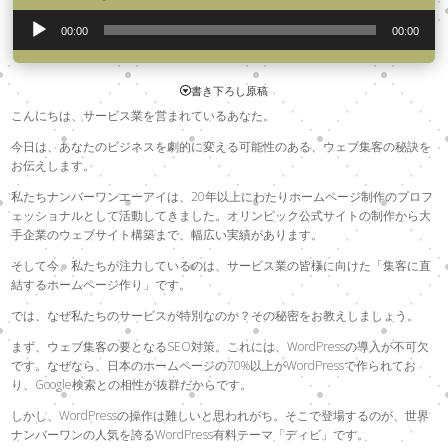
声
00:00
00:00
プ
レ
ー
書き下ろし原稿
ヤ
こんにちは、サービス業を営まれているあなた。
ー
今日は、あなたのビジネスを劇的に変える可能性のある、ウェブ集客の秘訣を
お伝えします。
私たちナンバーワンエーアイは、20年以上にわたりホームページ制作のプロフ
ェッショナルとして活動してきました。オリンピック公式サイトの制作から大
手企業のウェブサイト構築まで、幅広い実績があります。
そして今、私たちが注力しているのは、サービス業の皆様に向けた「集客に直
結するホームページ作り」です。
では、なぜ私たちのサービスが特別なのか？その秘密をお教えしましょう。
まず、ウェブ集客の要となるSEO対策。これには、WordPressの導入が不可欠
です。なぜなら、日本のホームページの70%以上がWordPressで作られてお
り、Google検索との相性が抜群だからです。
しかし、WordPressの操作は難しいと思われがち。そこで登場するのが、世界
ナンバーワンの人気を誇るWordPress有料テーマ「ディビ」です。