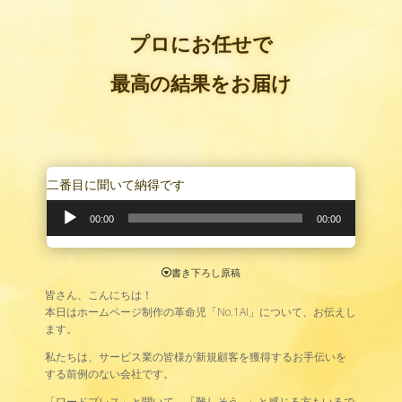
プロにお任せで
最高の結果をお届け
二番目に聞いて納得です
音
声
00:00
00:00
プ
レ
ー
書き下ろし原稿
ヤ
皆さん、こんにちは！
ー
本日はホームページ制作の革命児「No.1AI」について、お伝えし
ます。
私たちは、サービス業の皆様が新規顧客を獲得するお手伝いを
する前例のない会社です。
「ワードプレス」と聞いて、「難しそう…」と感じる方もいるで