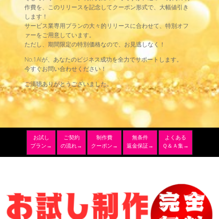
作費を、このリリースを記念してクーポン形式で、大幅値引き
します！
サービス業専用プランの大々的リリースに合わせて、特別オフ
ァーをご用意しています。
ただし、期間限定の特別価格なので、お見逃しなく！
No.1AIが、あなたのビジネス成功を全力でサポートします。
今すぐお問い合わせください！
ご清聴ありがとうございました。
お試し
ご契約
制作費
無条件
よくある
プラン→
の流れ→
クーポン→
返金保証→
Ｑ＆Ａ集→