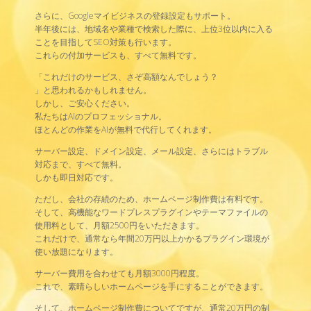
さらに、Googleマイビジネスの登録設定もサポート。
半年後には、地域名や業種で検索した際に、上位3位以内に入る
ことを目指してSEO対策も行います。
これらの付加サービスも、すべて無料です。
「これだけのサービス、さぞ高額なんでしょう？
」と思われるかもしれません。
しかし、ご安心ください。
私たちはAIのプロフェッショナル。
ほとんどの作業をAIが無料で代行してくれます。
サーバー設定、ドメイン設定、メール設定、さらにはトラブル
対応まで、すべて無料。
しかも即日対応です。
ただし、会社の存続のため、ホームページ制作費は有料です。
そして、高機能なワードプレスプラグインやテーマファイルの
使用料として、月額2500円をいただきます。
これだけで、通常なら年間20万円以上かかるプラグイン環境が
使い放題になります。
サーバー費用を合わせても月額3000円程度。
これで、素晴らしいホームページを手にすることができます。
そして、ホームページ制作費についてですが、通常20万円の制